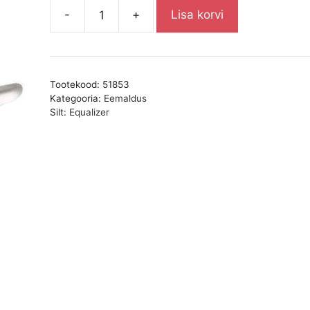
-
+
Lisa korvi
Lõiketera
2-
1/8"
kogus
Tootekood:
51853
Kategooria:
Eemaldus
Silt:
Equalizer