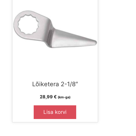
Lõiketera 2-1/8″
28,99
€
(km-ga)
Lisa korvi