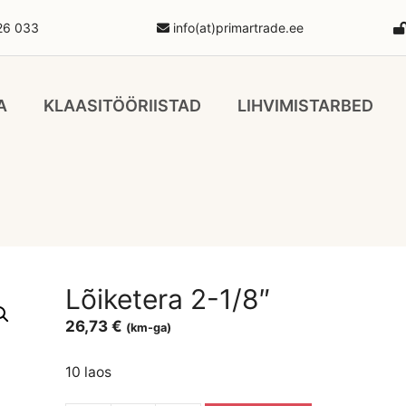
26 033
info(at)primartrade.ee
A
KLAASITÖÖRIISTAD
LIHVIMISTARBED
Lõiketera 2-1/8″
26,73
€
(km-ga)
10 laos