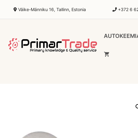
Väike-Männiku 16, Tallinn, Estonia
+372 6 6
Skip
to
AUTOKEEMI
content